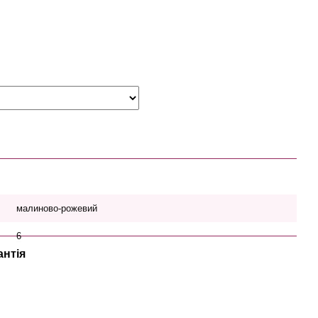
малиново-рожевий
6
антія