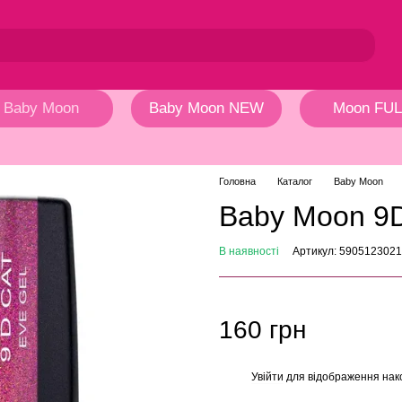
Baby Moon
Baby Moon NEW
Moon FUL
Головна
Каталог
Baby Moon
Baby Moon 9D
В наявності
Артикул: 590512302
160 грн
Увійти
для відображення нак
%