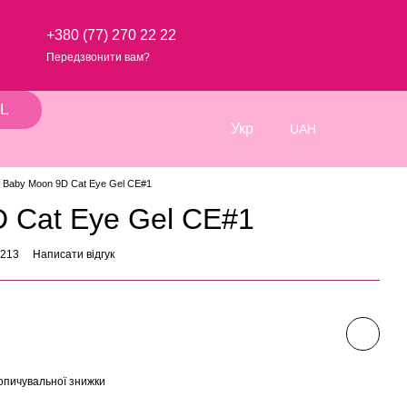
+380 (77) 270 22 22
Передзвонити вам?
L
Укр
UAH
Baby Moon 9D Cat Eye Gel CE#1
 Cat Eye Gel CE#1
1213
Написати відгук
опичувальної знижки