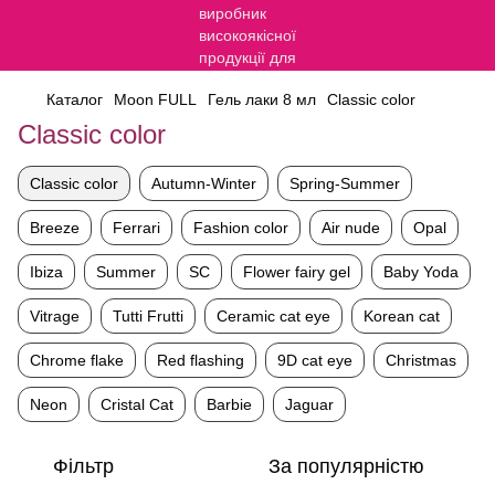
Каталог
Moon FULL
Гель лаки 8 мл
Classic color
Classic color
Classic color
Autumn-Winter
Spring-Summer
Breeze
Ferrari
Fashion color
Air nude
Opal
Ibiza
Summer
SC
Flower fairy gel
Baby Yoda
Vitrage
Tutti Frutti
Ceramic cat eye
Korean cat
Chrome flake
Red flashing
9D cat eye
Christmas
Neon
Cristal Cat
Barbie
Jaguar
Фільтр
За популярністю