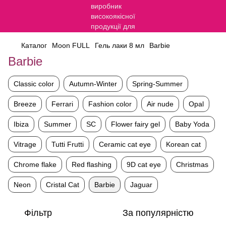
Каталог
Moon FULL
Гель лаки 8 мл
Barbie
Barbie
Classic color
Autumn-Winter
Spring-Summer
Breeze
Ferrari
Fashion color
Air nude
Opal
Ibiza
Summer
SC
Flower fairy gel
Baby Yoda
Vitrage
Tutti Frutti
Ceramic cat eye
Korean cat
Chrome flake
Red flashing
9D cat eye
Christmas
Neon
Cristal Cat
Barbie
Jaguar
Фільтр
За популярністю