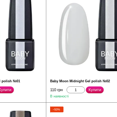
l polish №01
Baby Moon Midnight Gel polish №02
Купити
110 грн
Купити
В наявності
−50%