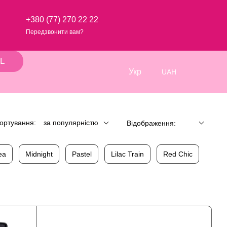
+380 (77) 270 22 22
Передзвонити вам?
L
Укр
UAH
ортування:
за популярністю
Відображення:
ea
Midnight
Pastel
Lilac Train
Red Chic