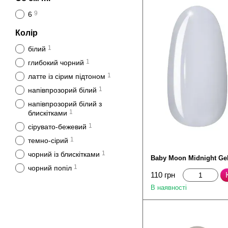
9
6
Колір
1
білий
1
глибокий чорний
1
латте із сірим підтоном
1
напівпрозорий білий
напівпрозорий білий з
1
блискітками
1
сірувато-бежевий
1
темно-сірий
1
чорний із блискітками
Baby Moon Midnight Ge
1
чорний попіл
110 грн
В наявності