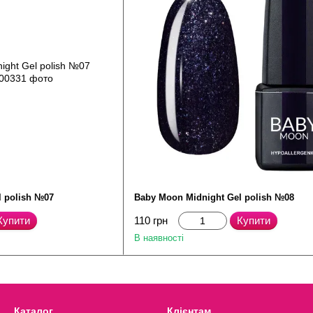
l polish №07
Baby Moon Midnight Gel polish №08
Купити
110 грн
Купити
В наявності
Каталог
Клієнтам