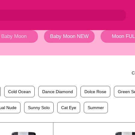
Baby Moon
Baby Moon NEW
Moon FUL
С
Cold Ocean
Dance Diamond
Dolce Rose
Green S
ual Nude
Sunny Solo
Cat Eye
Summer