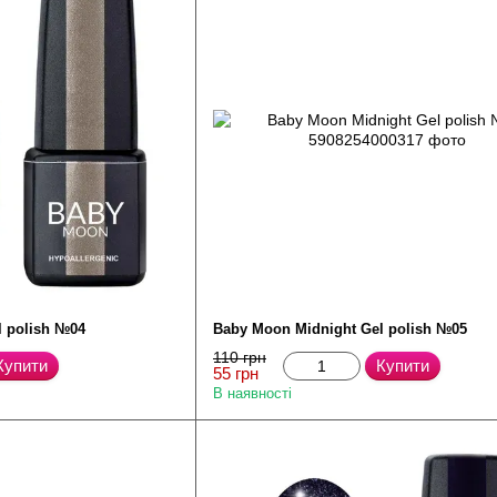
l polish №04
Baby Moon Midnight Gel polish №05
110 грн
Купити
Купити
55 грн
В наявності