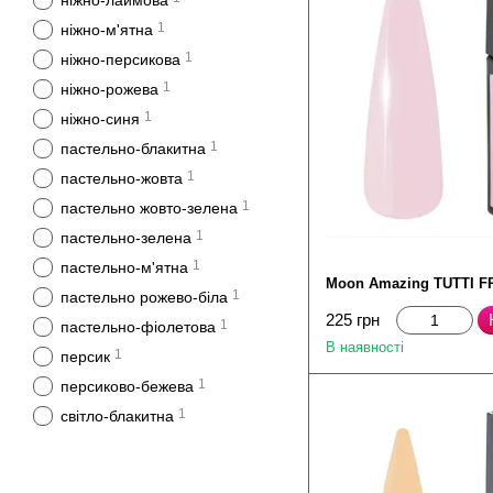
ніжно-лаймова
1
ніжно-м'ятна
1
ніжно-персикова
1
ніжно-рожева
1
ніжно-синя
1
пастельно-блакитна
1
пастельно-жовта
1
пастельно жовто-зелена
1
пастельно-зелена
1
пастельно-м'ятна
Moon Amazing TUTTI FR
1
пастельно рожево-біла
225 грн
1
пастельно-фіолетова
В наявності
1
персик
1
персиково-бежева
1
світло-блакитна