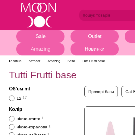
Перейти до основного контенту
Sale
Outlet
Amazing
Новинки
Головна
Каталог
Amazing
Бази
Tutti Frutti base
Tutti Frutti base
Об'єм ml
Прозорі бази
Cat 
17
12
Колір
1
ніжно-жовта
1
ніжно-коралова
1