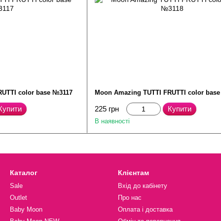
UTTI color base №3117
Moon Amazing TUTTI FRUTTI color bas
Купити
225 грн
Купити
В наявності
Каталог
Клієнтам
Sale
Вхід до кабінету
Outlet
Про нас
Baby Moon
Оплата і доставка