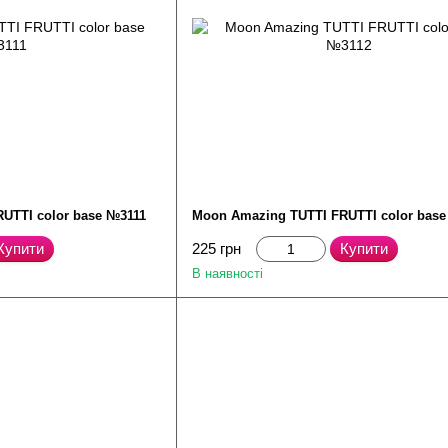
UTTI color base №3111
Moon Amazing TUTTI FRUTTI color bas
Купити
225 грн
Купити
В наявності