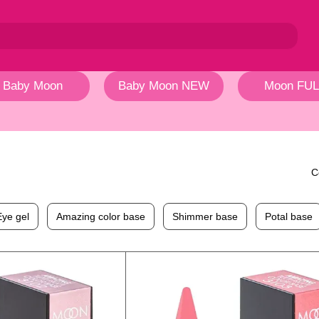
Baby Moon
Baby Moon NEW
Moon FUL
С
Eye gel
Amazing color base
Shimmer base
Potal base