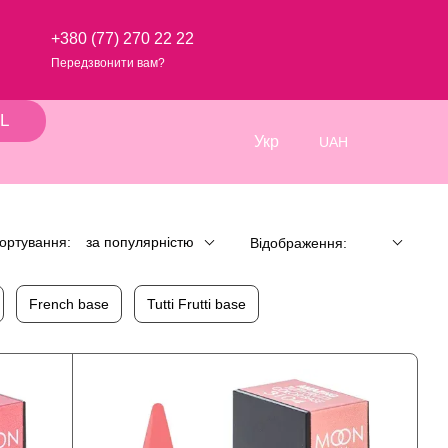
+380 (77) 270 22 22
Передзвонити вам?
L
Укр
UAH
ортування:
за популярністю
Відображення:
French base
Tutti Frutti base