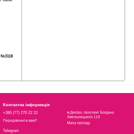
e №3118
Контактна інформація
+380 (77) 270 22 22
м.Дніпро, проспект Богдана
Хмельницького 119
Передзвонити вам?
Мапа проїзду
Telegram