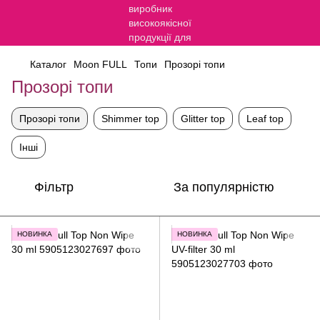
Каталог
Moon FULL
Топи
Прозорі топи
Прозорі топи
Прозорі топи
Shimmer top
Glitter top
Leaf top
Інші
Фільтр
За популярністю
НОВИНКА
НОВИНКА