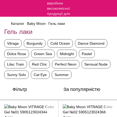
Каталог
Baby Moon
Гель лаки
Гель лаки
Vitrage
Burgundy
Cold Ocean
Dance Diamond
Dolce Rose
Green Sea
Midnight
Pastel
Lilac Train
Red Chic
Perfect Neon
Sensual Nude
Sunny Solo
Cat Eye
Summer
Фільтр
За популярністю