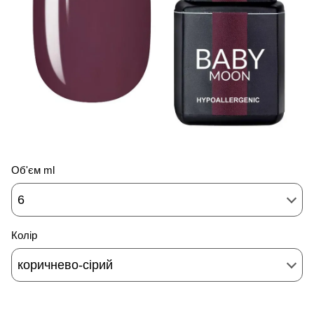
Об'єм ml
6
Колір
коричнево-сірий