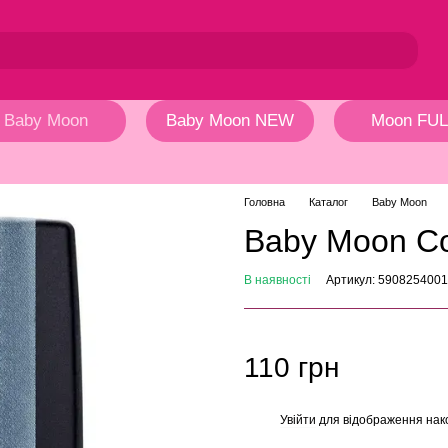
Baby Moon
Baby Moon NEW
Moon FUL
Головна
Каталог
Baby Moon
Baby Moon Co
В наявності
Артикул: 590825400
110 грн
Увійти
для відображення нак
%