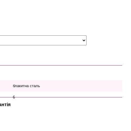
блакитна сталь
6
антія