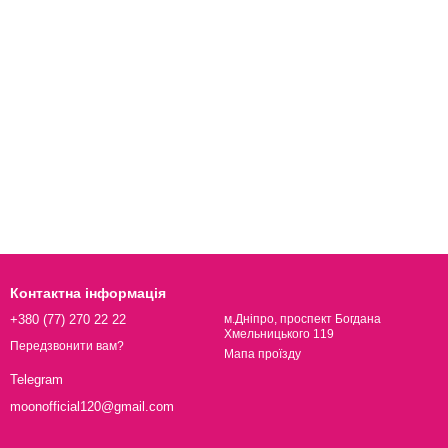
Контактна інформація
+380 (77) 270 22 22
м.Дніпро, проспект Богдана
Хмельницького 119
Передзвонити вам?
Мапа проїзду
Telegram
moonofficial120@gmail.com