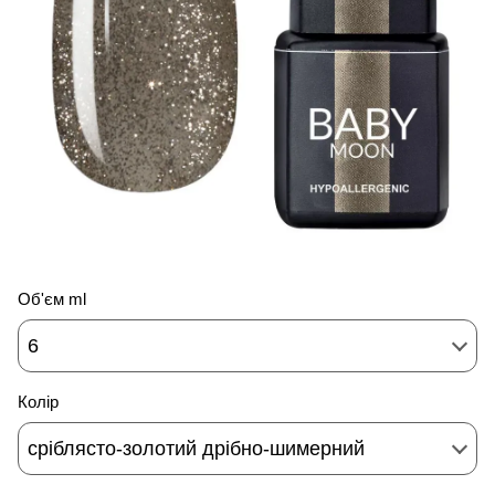
Об'єм ml
6
Колір
сріблясто-золотий дрібно-шимерний