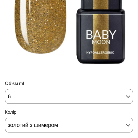
Об'єм ml
6
Колір
золотий з шимером