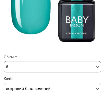
Об'єм ml
6
Колір
яскравий біло-зелений