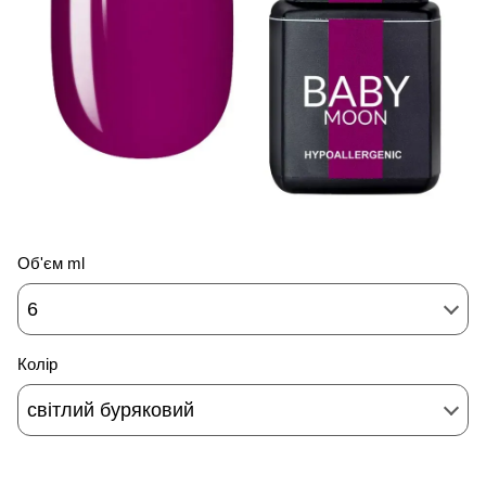
Об'єм ml
6
Колір
світлий буряковий