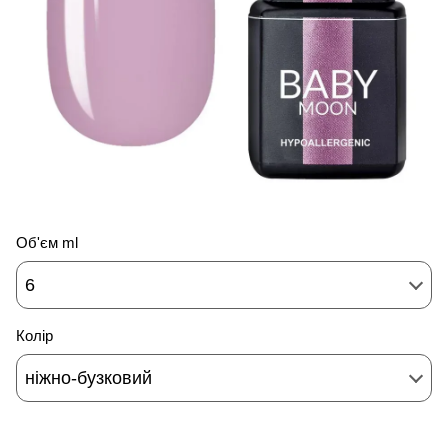
Об'єм ml
6
Колір
ніжно-бузковий