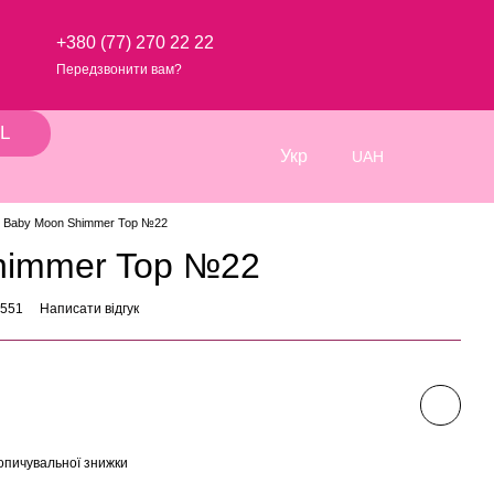
+380 (77) 270 22 22
Передзвонити вам?
L
Укр
UAH
Baby Moon Shimmer Top №22
himmer Top №22
0551
Написати відгук
опичувальної знижки