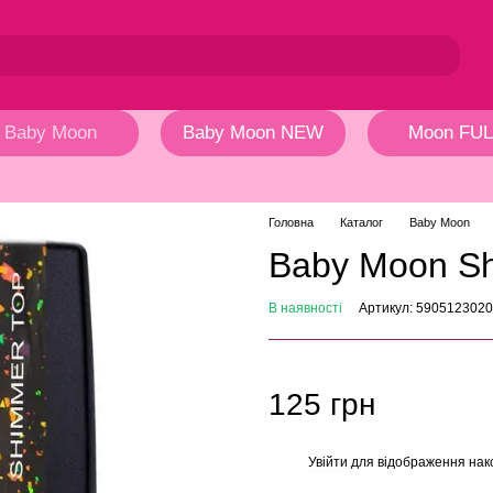
Baby Moon
Baby Moon NEW
Moon FUL
Головна
Каталог
Baby Moon
Baby Moon S
В наявності
Артикул: 590512302
125 грн
Увійти
для відображення нак
%