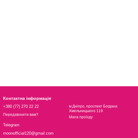
Контактна інформація
+380 (77) 270 22 22
м.Дніпро, проспект Богдана
Хмельницького 119
Передзвонити вам?
Мапа проїзду
Telegram
moonofficial120@gmail.com