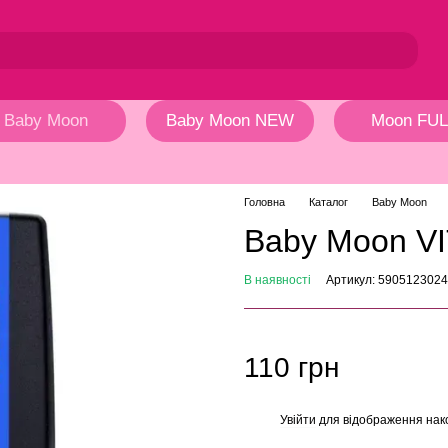
Baby Moon
Baby Moon NEW
Moon FUL
Головна
Каталог
Baby Moon
Baby Moon V
В наявності
Артикул: 590512302
110 грн
Увійти
для відображення нак
%