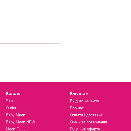
Каталог
Клієнтам
Sale
Вхід до кабінету
Outlet
Про нас
Baby Moon
Оплата і доставка
Baby Moon NEW
Обмін та повернення
Moon FULL
Публічна оферта