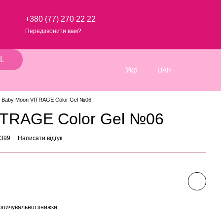
+380 (77) 270 22 22
Передзвонити вам?
L
Укр
UAH
Baby Moon VITRAGE Color Gel №06
ITRAGE Color Gel №06
4399
Написати відгук
опичувальної знижки