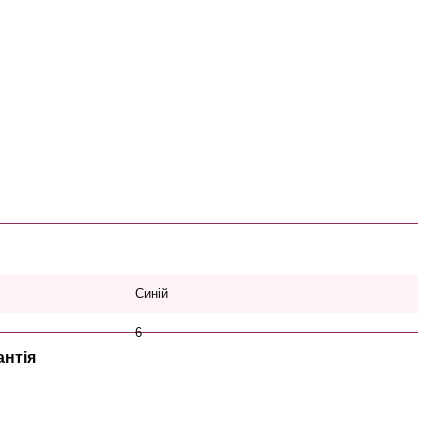
Синій
6
антія