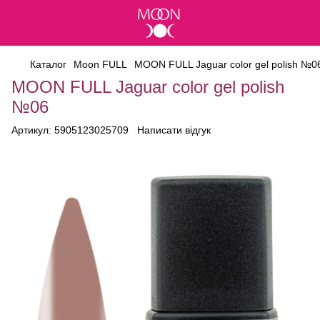
Каталог
Moon FULL
MOON FULL Jaguar color gel polish №0
MOON FULL Jaguar color gel polish
№06
Артикул:
5905123025709
Написати відгук