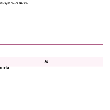
опичувальної знижки
30
антія