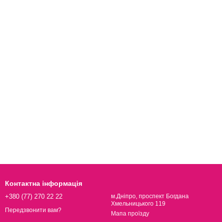
Контактна інформація
+380 (77) 270 22 22
м.Дніпро, проспект Богдана
Хмельницького 119
Передзвонити вам?
Мапа проїзду