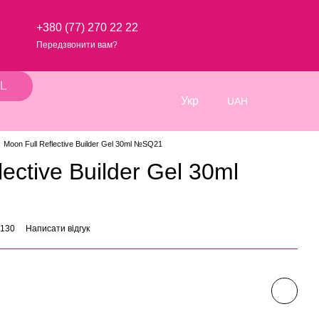
+380 (77) 270 22 22
Передзвонити вам?
L
Укр
UAH
Moon Full Reflective Builder Gel 30ml №SQ21
ective Builder Gel 30ml
7130
Написати відгук