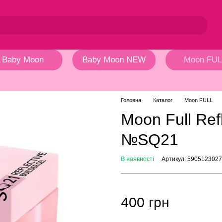
Baby Moon
Baby Moon NEW
Moon FUL
Головна
Каталог
Moon FULL
Moon Full Refl
№SQ21
В наявності
Артикул: 590512302
400 грн