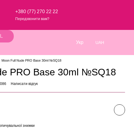
+380 (77) 270 22 22
Передзвонити вам?
L
Укр
UAH
Moon Full Nude PRO Base 30ml №SQ18
ude PRO Base 30ml №SQ18
7086
Написати відгук
опичувальної знижки