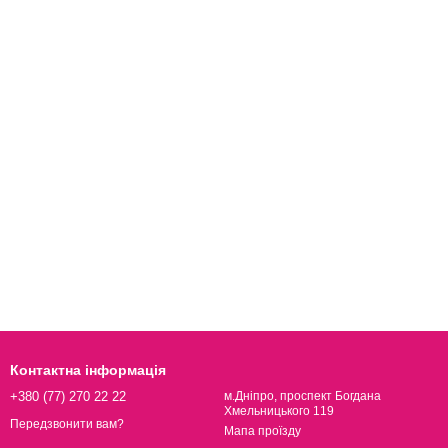
Контактна інформація
+380 (77) 270 22 22
м.Дніпро, проспект Богдана
Хмельницького 119
Передзвонити вам?
Мапа проїзду