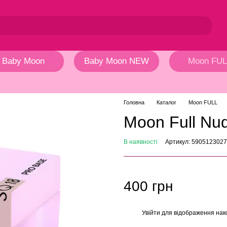
Baby Moon
Baby Moon NEW
Moon FUL
Головна
Каталог
Moon FULL
Moon Full N
В наявності
Артикул: 590512302
400 грн
Увійти
для відображення нак
%